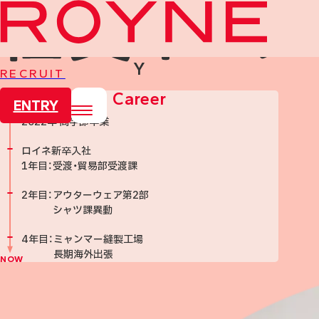
Interviews
新卒採用 営業／シャツ
Y
RECRUIT
Career
ENTRY
2022年 商学部卒業
ロイネ新卒入社
1年目：
受渡・貿易部受渡課
2年目：
アウターウェア第2部
シャツ課異動
4年目：
ミャンマー縫製工場
長期海外出張